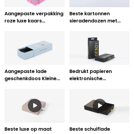
Aangepaste verpakking
Beste kartonnen
roze luxe kaars
sieradendozen met
schuiflade
laden& Geschenkdoos
geschenkdoos
in ladestijl - Caicheng
Printing
Aangepaste lade
Bedrukt papieren
geschenkdoos Kleine
elektronische
lade papier glijdende
productverpakkingsdoos
verpakking
zwart voor schuiflade
Beste luxe op maat
Beste schuiflade