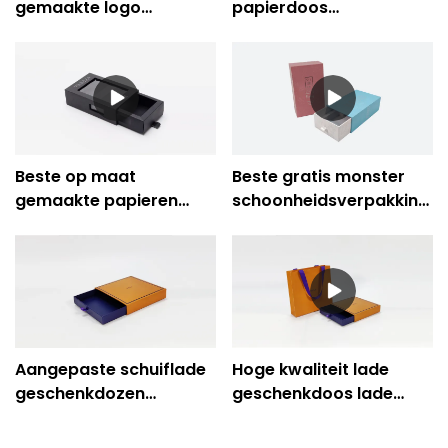
gemaakte logo
papierdoos
sieraden badge
geschenklade
geschenkverpakkingen
verpakking Bedrijf -
glijden uittrekbare
Cicheng Printing
ladekast Company -
Caicheng Printing
Beste op maat
Beste gratis monster
gemaakte papieren
schoonheidsverpakking
verpakkingsdoos met
Geschenkverpakkingen
doorzichtig venster
voor cosmetica Lade
Bedrijf - Caicheng
Box Company -
Printing
Caicheng Printing
Aangepaste schuiflade
Hoge kwaliteit lade
geschenkdozen
geschenkdoos lade
groothandel leverancier
sieraden doos
- Caicheng Printing
verpakking - Caicheng