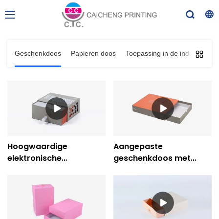
Geschenkdoos
Papieren doos
Toepassing in de industrie
Hoogwaardige
Aangepaste
elektronische
geschenkdoos met
producten, stijve
uittrekbare lade -
ladeboxverpakkingen
Caicheng Printing