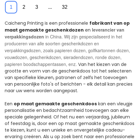
geschenkdozen
Golfkartonnen Doos
1
2
3
...
32
Groothandel
Verpakking
Caicheng Printing is een professionele
fabrikant van op
leverancier van
maat gemaakte geschenkdozen
en
verpakkingsdozen
in China. Wij zijn gespecialiseerd in het
produceren van alle soorten geschenkdozen en
verpakkingsdozen, zoals papieren dozen, golfkartonnen dozen,
vouwdozen, geschenkdozen, sieradendozen, ronde dozen,
papieren boodschappentassen, enz.
Van het kiezen van de
grootte en vorm van de geschenkdoos tot het selecteren
van specifieke kleuren, patronen of zelfs het toevoegen
van persoonlijke foto's of berichten - elk detail kan precies
naar uw wens worden aangepast.
Een
op maat gemaakte geschenkdoos
kan een vleugje
personalisatie en bedachtzaamheid toevoegen aan elke
speciale gelegenheid. Of het nu een verjaardag, jubileum
of feestdag is, door een op maat gemaakte geschenkdoos
te kiezen, kunt u een unieke en onvergetelijke cadeau-
ervaring creëren. Als u op zoek bent naar een professionele