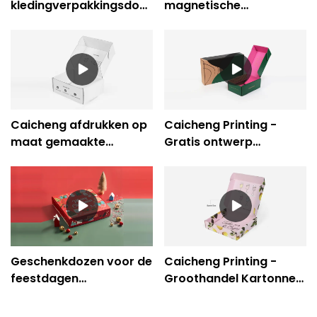
kledingverpakkingsdozen
magnetische
Eco-vriendelijke roze
geschenkdoos voor
papieren verpakking
cosmetische
pruikverpakking
Caicheng afdrukken op
Caicheng Printing -
maat gemaakte
Gratis ontwerp
golfkartonnen dozen
kartonnen elektronische
Kledingverpakkingsdozen
verpakking met
aangepast logo
Geschenkdozen voor de
Caicheng Printing -
feestdagen
Groothandel Kartonnen
Kerstverpakkingen
Roze Zoete Papieren
Golfkartonnen
Mailer Geschenk