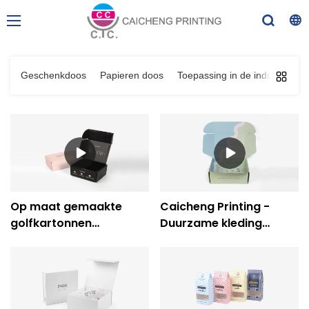
Geschenkdoos
Papieren doos
Toepassing in de industrie
Op maat gemaakte
Caicheng Printing -
golfkartonnen
Duurzame kleding
verzenddozen
Schoenen Papieren
Verzenddozen voor
verpakking Karton
elektronica
Verzending
Geschenklevering
Golfkartonnen doos