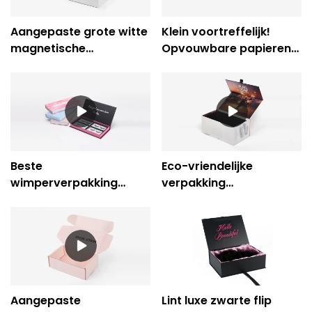
Aangepaste grote witte
Klein voortreffelijk!
magnetische
Opvouwbare papieren
geschenkdozen
verpakking
Groothandel kartonnen
Snoepkartonnen doos
geschenkdozen
Beste
Eco-vriendelijke
wimperverpakking
verpakking
Glitter glinsterende lade
Elektronische
geschenkdoos met
magnetische
PVC-venster Cosmetic
geschenkdoos-
Box Company -
Caicheng afdrukken
Caicheng Printing
Aangepaste
Lint luxe zwarte flip