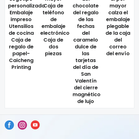
personalizado
Caja de
chocolate
mayor
Embalaje
teléfono
del regalo
calza el
impreso
de
de las
embalaje
Utensilios
embalaje
fechas
plegable
de cocina
electrónico
del
de la caja
Caja de
Caja de
caramelo
del
regalo de
dos
dulce de
correo
papel-
piezas
las
del envío
Caicheng
tarjetas
Printing
del día de
San
Valentín
del cierre
magnético
de lujo