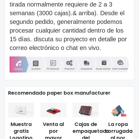
tirada normalmente requiere de 2 a 3
semanas (3000 cajas).& arriba). Desde el
segundo pedido, generalmente podemos
procesar cualquier cantidad dentro de los
15 días. discuta su proyecto en detalle por
correo electrónico o chat en vivo.
Recomendado paper box manufacturer
Muestra
Venta al
Cajas de
La ropa
gratis
por
empaquetado
corrugada
Logotipo
mayor
del
al por