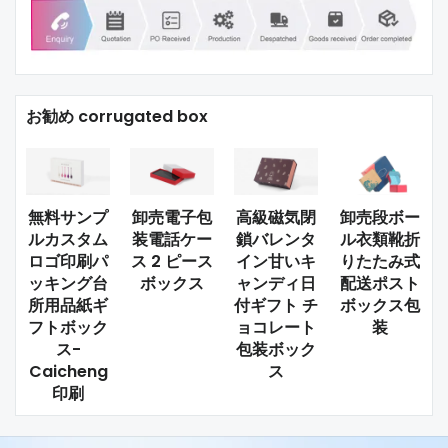
お勧め corrugated box
無料サンプ
卸売電子包
高級磁気閉
卸売段ボー
ルカスタム
装電話ケー
鎖バレンタ
ル衣類靴折
ロゴ印刷パ
ス 2 ピース
イン甘いキ
りたたみ式
ッキング台
ボックス
ャンディ日
配送ポスト
所用品紙ギ
付ギフト チ
ボックス包
フトボック
ョコレート
装
ス-
包装ボック
Caicheng
ス
印刷