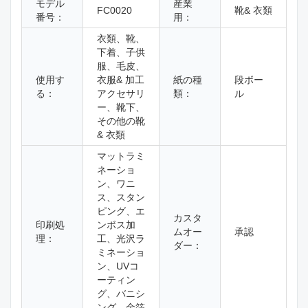
モデル
産業
FC0020
靴& 衣類
番号：
用：
衣類、靴、
下着、子供
服、毛皮、
使用す
衣服& 加工
紙の種
段ボー
る：
アクセサリ
類：
ル
ー、靴下、
その他の靴
& 衣類
マットラミ
ネーショ
ン、ワニ
ス、スタン
ピング、エ
カスタ
印刷処
ンボス加
ムオー
承認
理：
工、光沢ラ
ダー：
ミネーショ
ン、UVコ
ーティン
グ、バニシ
ング、金箔