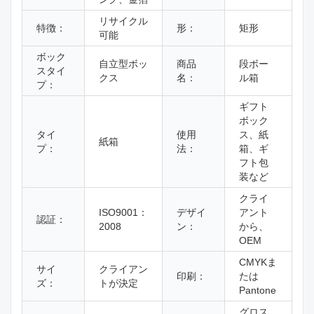
リサイクル
特徴：
形：
矩形
可能
ボック
自立型ボッ
商品
段ボー
スタイ
クス
名：
ル箱
プ：
ギフト
ボック
タイ
使用
ス、紙
紙箱
プ：
法：
箱、ギ
フト包
装など
クライ
ISO9001：
デザイ
アント
認証：
2008
ン：
から、
OEM
CMYKま
サイ
クライアン
印刷：
たは
ズ：
トが決定
Pantone
グロス