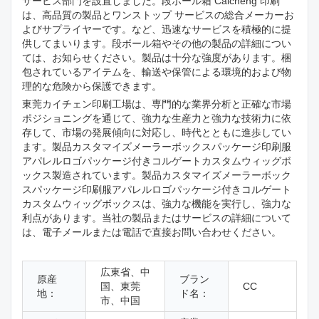
サービス部門を設置しました。段ボール箱 Caicheng 印刷
は、高品質の製品とワンストップ サービスの総合メーカーお
よびサプライヤーです。など、迅速なサービスを積極的に提
供してまいります。段ボール箱やその他の製品の詳細につい
ては、お知らせください。製品は十分な強度があります。梱
包されているアイテムを、輸送や保管による環境的および物
理的な危険から保護できます。
東莞カイチェン印刷工場は、専門的な業界分析と正確な市場
ポジショニングを通じて、強力な生産力と強力な技術力に依
存して、市場の発展傾向に対応し、時代とともに進歩してい
ます。製品カスタマイズメーラーボックスパッケージ印刷服
アパレルロゴパッケージ付きコルゲートカスタムウィッグボ
ックス製造されています。製品カスタマイズメーラーボック
スパッケージ印刷服アパレルロゴパッケージ付きコルゲート
カスタムウィッグボックスは、強力な機能を実行し、強力な
利点があります。当社の製品またはサービスの詳細について
は、電子メールまたは電話で直接お問い合わせください。
広東省、中
原産
ブラン
国、東莞
CC
地：
ド名：
市、中国