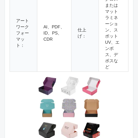
または
マット
ラミネ
アート
ーショ
ワーク
AI、PDF、
仕上
ン、ス
フォー
ID、PS、
げ：
ポット
マッ
CDR
UV、エ
ト：
ンボ
ス、デ
ボスな
ど