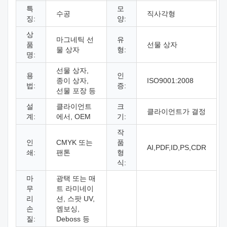
특
모
수공
직사각형
징:
양:
상
마그네틱 선
유
품
선물 상자
물 상자
형:
명:
선물 상자,
용
인
종이 상자,
ISO9001:2008
법:
증:
선물 포장 등
설
클라이언트
크
클라이언트가 결정
계:
에서, OEM
기:
작
인
CMYK 또는
품
AI,PDF,ID,PS,CDR
쇄:
팬톤
형
식:
마
광택 또는 매
무
트 라미네이
리
션, 스팟 UV,
손
엠보싱,
질:
Deboss 등