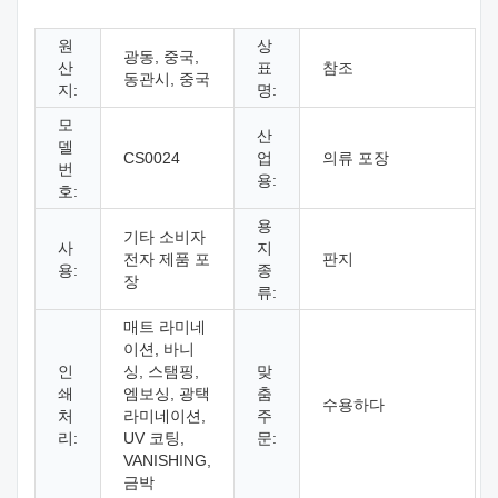
원
상
광동, 중국,
산
표
참조
동관시, 중국
지:
명:
모
산
델
CS0024
업
의류 포장
번
용:
호:
용
기타 소비자
사
지
전자 제품 포
판지
용:
종
장
류:
매트 라미네
이션, 바니
인
싱, 스탬핑,
맞
쇄
엠보싱, 광택
춤
수용하다
처
라미네이션,
주
리:
UV 코팅,
문:
VANISHING,
금박