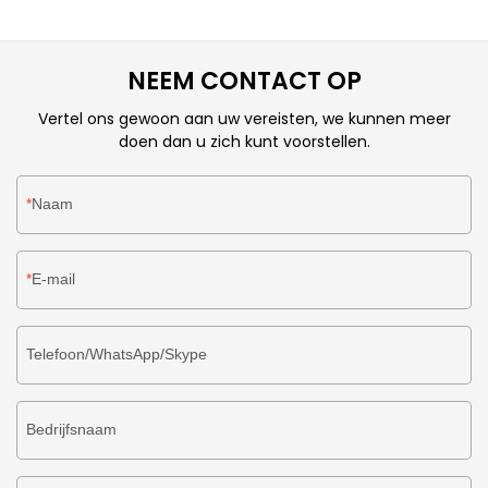
zijn golfkartonnen dozen ook een belangrijk
verpakkingsmateriaal dat kledingproducten effectief kan
beschermen, waardoor de productpresentatie-effecten
NEEM CONTACT OP
en de verkoopwaarde worden verbeterd. Hieronder worden
in detail de relevante details en voorzorgsmaatregelen
Vertel ons gewoon aan uw vereisten, we kunnen meer
beschreven voor kleding verpakt in golfkartonnen dozen.
doen dan u zich kunt voorstellen.
Naam
E-mail
Telefoon/WhatsApp/Skype
Bedrijfsnaam