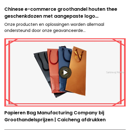
Chinese e-commerce groothandel houten thee
geschenkdozen met aangepaste logo
pakketdoos;
Onze producten en oplossingen worden allemaal
ondersteund door onze geavanceerde
productiemogelijkheden en toonaangevende
technologieën. Tot nu toe hebben we de Chinese houten
theekisten vakkundig in de groothandel kunnen
vervaardigen. Het toepassingsgebied omvat onder meer
Paper Boxes.
Papieren Bag Manufacturing Company bij
Groothandelsprijzen | Caicheng afdrukken