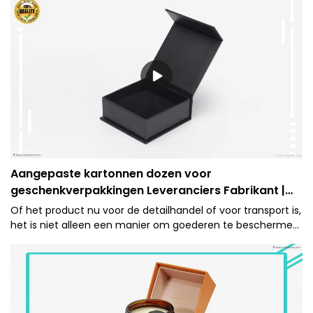
Aangepaste kartonnen dozen voor
geschenkverpakkingen Leveranciers Fabrikant |
Caicheng afdrukken
Of het product nu voor de detailhandel of voor transport is,
het is niet alleen een manier om goederen te beschermen.
Dit is ook de eerste indruk van een merk.