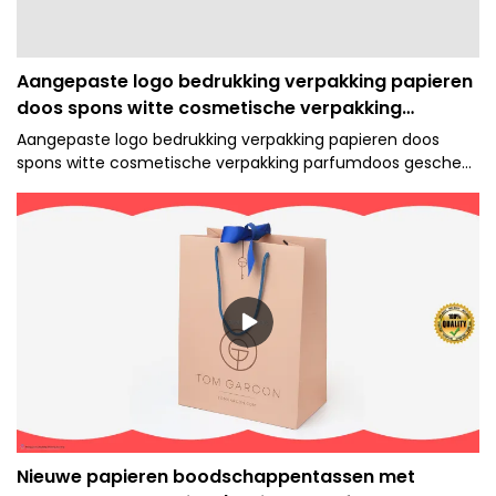
Aangepaste logo bedrukking verpakking papieren
doos spons witte cosmetische verpakking
parfumdoos cadeau
Aangepaste logo bedrukking verpakking papieren doos
spons witte cosmetische verpakking parfumdoos geschenk
kan in verschillende specificaties worden geproduceerd om
tegemoet te komen aan verschillende behoeften van
klanten, die een grote verscheidenheid aan toepassingen
hebben. Bovendien houdt het vast aan een beknopte
structuur en hoge kwaliteit is het ontwerpprincipe.
Nieuwe papieren boodschappentassen met