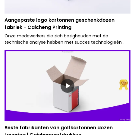
Aangepaste logo kartonnen geschenkdozen
fabriek - Caicheng Printing
Onze medewerkers die zich bezighouden met de
technische analyse hebben met succes technologieën
geüpgraded, voornamelijk om Caicheng Printing - Custom
Logo Blue Bottom 2 Pieces Type Cover en Tray Rigid Gift
Paper Packaging Box op een efficiëntere manier te
vervaardigen. Het heeft toepassingen op een breed scala
van gebieden, zoals als papieren dozen.
Beste fabrikanten van golfkartonnen dozen
Levering | Caicheng-afdrukken