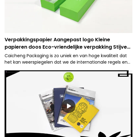
Verpakkingspapier Aangepast logo Kleine
papieren doos Eco-vriendelijke verpakking Stijve
geschenkdoos-Caicheng afdrukken
Caicheng Packaging is zo uniek en van hoge kwaliteit dat
het kan weerspiegelen dat we de internationale regels en
productienormen strikt volgen. Verpakkingspapier
Aangepast logo Kleine papieren doos Eco-vriendelijke
verpakking Stijve geschenkdoos - Caicheng Printing heeft
de kenmerken die die normale vergelijkbare producten niet
hebben. Met die superioriteit zal het zeker opvallen in de
markt.