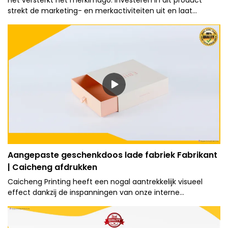
Het versterkt het merkimago. Investeren in dit product
strekt de marketing- en merkactiviteiten uit en laat
tegelijkertijd een indruk achter op elk punt van de
distributieketen.
Aangepaste geschenkdoos lade fabriek Fabrikant
| Caicheng afdrukken
Caicheng Printing heeft een nogal aantrekkelijk visueel
effect dankzij de inspanningen van onze interne
professionele ontwerpers. Het ontwerp is beproefd om de
uitdagingen in de verpakkings- en printmarkt aan te gaan.