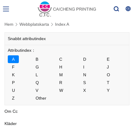
Hem
Webbplatskarta
Index A
Snabbt attributindex
Attributindex：
A
B
C
D
E
F
G
H
I
J
K
L
M
N
O
P
Q
R
S
T
U
V
W
X
Y
Z
Other
Om Cc
Kläder