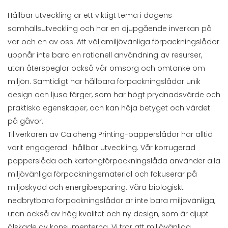
Hållbar utveckling är ett viktigt tema i dagens
samhällsutveckling och har en djupgående inverkan på
var och en av oss. Att välja
miljövänliga förpackningslådor
uppnår inte bara en rationell användning av resurser,
utan återspeglar också vår omsorg och omtanke om
miljön. Samtidigt har hållbara förpackningslådor unik
design och ljusa färger, som har högt prydnadsvärde och
praktiska egenskaper, och kan höja betyget och värdet
på gåvor.
Tillverkaren av Caicheng Printing-papperslådor har alltid
varit engagerad i hållbar utveckling. Vår korrugerad
papperslåda och kartongförpackningslåda använder alla
miljövänliga förpackningsmaterial och fokuserar på
miljöskydd och energibesparing. Våra biologiskt
nedbrytbara förpackningslådor är inte bara miljövänliga,
utan också av hög kvalitet och ny design, som är djupt
älskade av konsumenterna. Vi tror att miljövänliga