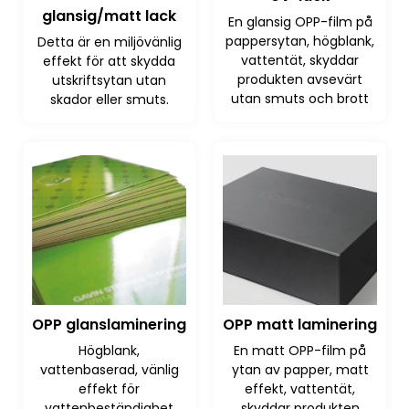
glansig/matt lack
En glansig OPP-film på
pappersytan, högblank,
Detta är en miljövänlig
vattentät, skyddar
effekt för att skydda
produkten avsevärt
utskriftsytan utan
utan smuts och brott
skador eller smuts.
OPP glanslaminering
OPP matt laminering
Högblank,
En matt OPP-film på
vattenbaserad, vänlig
ytan av papper, matt
effekt för
effekt, vattentät,
vattenbeständighet
skyddar produkten