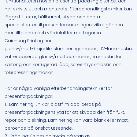
funktionaliteten hos en presentförpackning efter att den
har skrivits ut och monterats. Efterbehandlingstekniker kan
lägga till textur, hållbarhet, skydd och andra
specialeffekter till presentförpackningen, vilket gör den
mer tilltalande och värdefull för mottagaren.
Caicheng Printing har
glans-/matt-/mjukfilmslamineringsmaskin, UV-lackmaskin,
vattenbaserad glans-/mattlackmaskin, limmaskin för
kartong och korrugerad låda, screentryckmaskin och
foliepressningsmaskin.
Här är några vanliga efterbehandlingstekniker för
presentförpackningar
:
1. Laminering: En klar plastfilm appliceras på
presentförpackningens yta för att skydda den från fukt,
repor och blekning. Laminering kan vara blank eller matt,
beroende på önskat utseende.
2. Prägling: En design trycks på ytan av